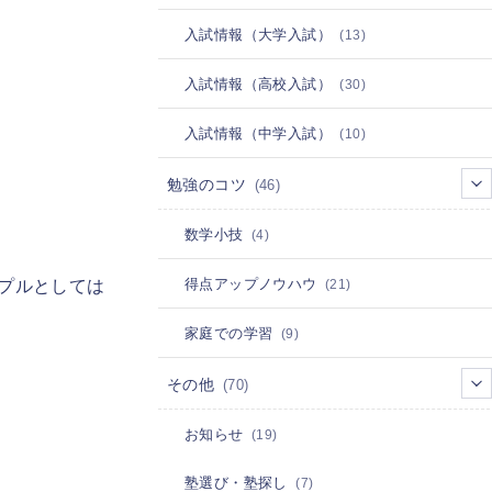
入試情報（大学入試）
(13)
入試情報（高校入試）
(30)
入試情報（中学入試）
(10)
勉強のコツ
(46)
数学小技
(4)
プルとしては
得点アップノウハウ
(21)
家庭での学習
(9)
その他
(70)
お知らせ
(19)
塾選び・塾探し
(7)