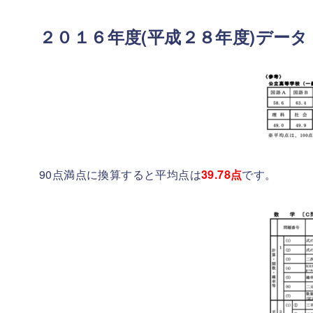
２０１６年度(平成２８年度)データ
90点満点に換算すると平均点は
39.78
点
です。