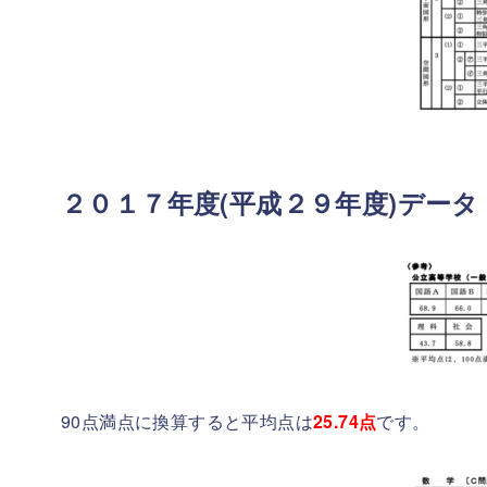
２０１７年度(平成２９年度)データ
90点満点に換算すると平均点は
25.74
点
です。