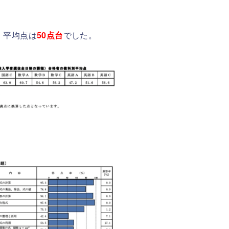
、平均点は
50
点台
でした。