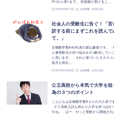
中1から高1まで。 何故煽り受けるこ…
2018年9月17日
入試情報（大学入試）
社会人の受験生に告ぐ！「言
訳する前にまずこれを読んで
て。」
京橋数学塾A4U代表の郡山慶徳です。 
人兼受験生が持つ悩みを3つ解決してい
と思います。 それに基づいたオススメ
強方も併記…
2018年4月30日
入試情報（大学入試）
公立高校から本気で大学を狙
為の３つのポイント
こんにちは京橋数学塾A４Ｕの六人部で
さて高校入試も終わり入学を待つばか
すね。 はー、やっと受験から開放され