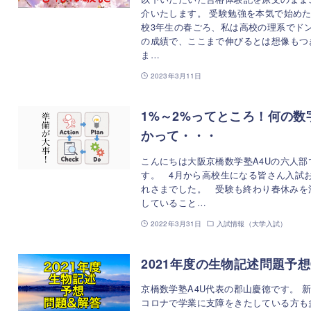
介いたします。 受験勉強を本気で始め
校3年生の春ごろ、私は高校の理系でド
の成績で、ここまで伸びるとは想像もつ
ま…
2023年3月11日
1%～2%ってところ！何の数
かって・・・
こんにちは大阪京橋数学塾A4Uの六人部
す。 4月から高校生になる皆さん入試
れさまでした。 受験も終わり春休みを
していること…
2022年3月31日
入試情報（大学入試）
2021年度の生物記述問題予
京橋数学塾A4U代表の郡山慶徳です。 
コロナで学業に支障をきたしている方も