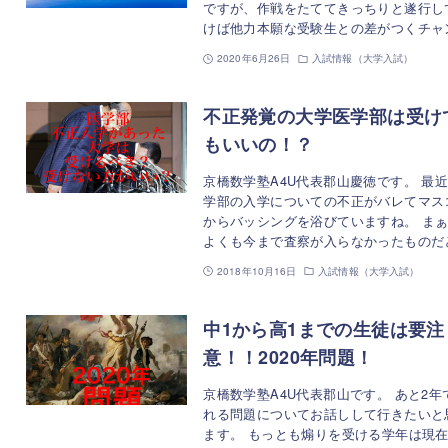
ですが、作戦をたててきっちりと遂行し
けば他力本願な受験生との差がつくチャ
2020年6月26日
入試情報（大学入試）
不正発覚の大学医学部は受け
もいいの！？
京橋数学塾A4U代表郡山慶徳です。 最
学部の入学についての不正がバレてマス
からバッシングを浴びていますね。 ま
よくも今まで査察が入らなかったものだ
2018年10月16日
入試情報（大学入試）
中1から高1までの生徒は要注
意！！2020年問題！
京橋数学塾A4U代表郡山です。 あと2年
れる問題についてお話しして行きたいと
ます。 もっとも煽りを受ける学年は現