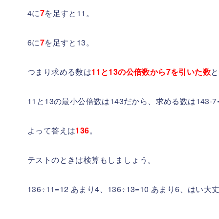
4に
7
を足すと11。
6に
7
を足すと13。
つまり求める数は
11と13の公倍数から7を引いた数
と
11と13の最小公倍数は143だから、求める数は143-7=
よって答えは
136
。
テストのときは検算もしましょう。
136÷11=12 あまり4、136÷13=10 あまり6、はい大