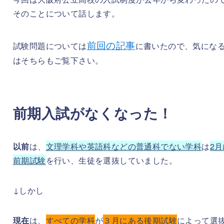
そのことについて話します。
前回の記事
試験問題については
に書いたので、気にな
はそちらもご覧下さい。
前期入試がなくなった！
以前
は、
文理学科や英語科などの普通科でない学科
は
2月
前期試験
を行い、生徒を選抜していました。
↓しかし
現在
は、
すべての学科
が
３月にある後期試験
によって選